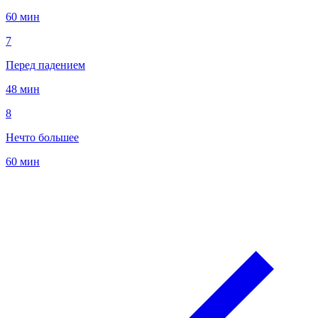
60 мин
7
Перед падением
48 мин
8
Нечто большее
60 мин