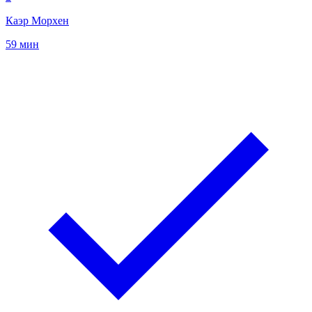
Каэр Морхен
59 мин