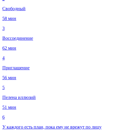
Свободный
58 мин
3
Воссоединение
62 мин
4
Приглашение
56 мин
5
Пелена иллюзий
51 мин
6
У каждого есть план, пока ему не врежут по лицу