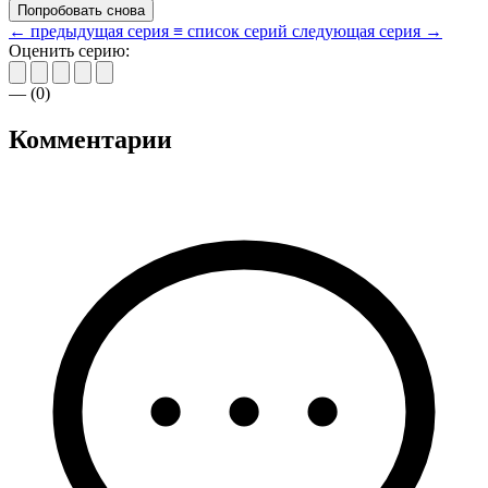
Попробовать снова
← предыдущая серия
≡ список серий
следующая серия →
Оценить серию:
—
(
0
)
Комментарии